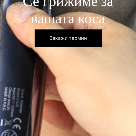
Се грижиме за
вашата коса
Закажи термин